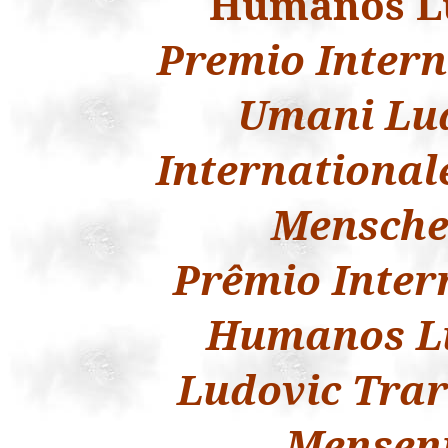
Humanos
L
Premio
Inter
Umani
Lu
International
Mensche
Prêmio
Inter
Humanos
L
Ludovic
Trar
Mensenr