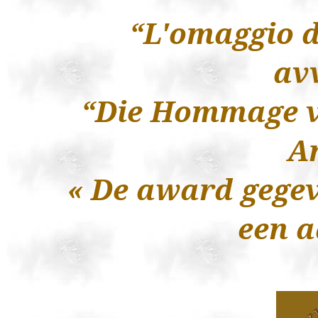
“L'omaggio d
av
“Die Hommage v
A
« De
award
gege
een
a