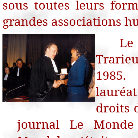
sous toutes leurs form
grandes associations h
Le
Trarie
1985. 
lauréa
droits 
journal Le Monde